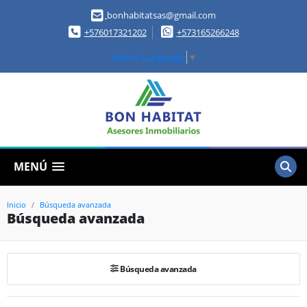
bonhabitatsas@gmail.com
+576017321202
+573165266248
Select Language
▼
MENÚ
Inicio
Búsqueda avanzada
Búsqueda avanzada
Búsqueda avanzada