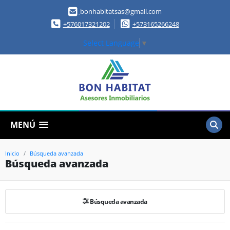
bonhabitatsas@gmail.com
+576017321202
+573165266248
Select Language
▼
MENÚ
Inicio
Búsqueda avanzada
Búsqueda avanzada
Búsqueda avanzada