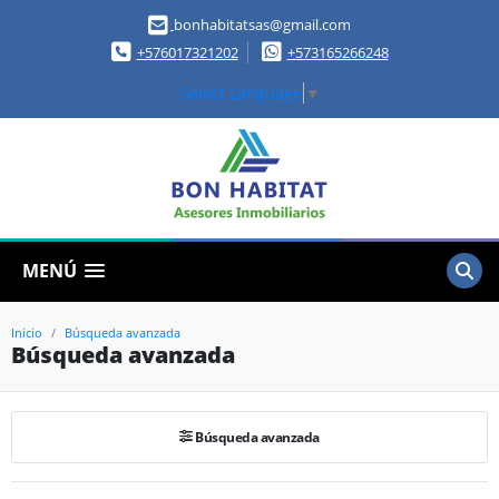
bonhabitatsas@gmail.com
+576017321202
+573165266248
Select Language
▼
MENÚ
Inicio
Búsqueda avanzada
Búsqueda avanzada
Búsqueda avanzada