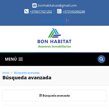
bonhabitatsas@gmail.com
+576017321202
+573165266248
Select Language
▼
MENÚ
Inicio
Búsqueda avanzada
Búsqueda avanzada
Búsqueda avanzada