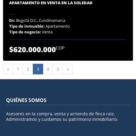
APARTAMENTO EN VENTA EN LA SOLEDAD
En:
Bogotá D.C., Cundinamarca
Tipo de inmueble:
Apartamento
Tipo de negocio:
Venta
$620.000.000
COP
Anterior
Siguiente
«
1
2
3
4
5
»
QUIÉNES SOMOS
Asesores en la compra, venta y arriendo de finca raiz.
Administramos y cuidamos su patrimonio inmobiliario.