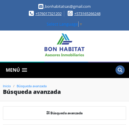
bonhabitatsas@gmail.com
+576017321202
+573165266248
Select Language
▼
MENÚ
Inicio
Búsqueda avanzada
Búsqueda avanzada
Búsqueda avanzada