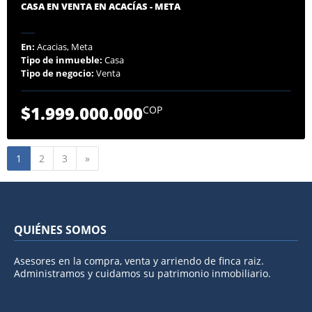
CASA EN VENTA EN ACACÍAS - META
En:
Acacias, Meta
Tipo de inmueble:
Casa
Tipo de negocio:
Venta
$1.999.000.000
COP
Siguiente
1
2
3
»
QUIÉNES SOMOS
Asesores en la compra, venta y arriendo de finca raiz.
Administramos y cuidamos su patrimonio inmobiliario.