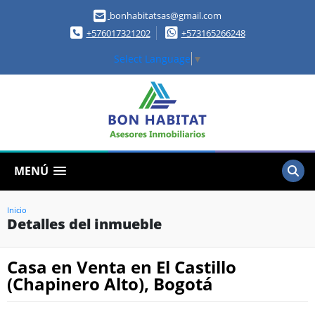
bonhabitatsas@gmail.com
+576017321202
+573165266248
Select Language
▼
MENÚ
Inicio
Detalles del inmueble
Casa en Venta en El Castillo
(Chapinero Alto), Bogotá