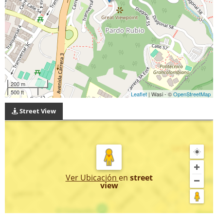
200 m
500 ft
Leaflet
| Wasi - ©
OpenStreetMap
Street View
Ver Ubicación
en
street
view