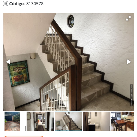
Código
: 8130578