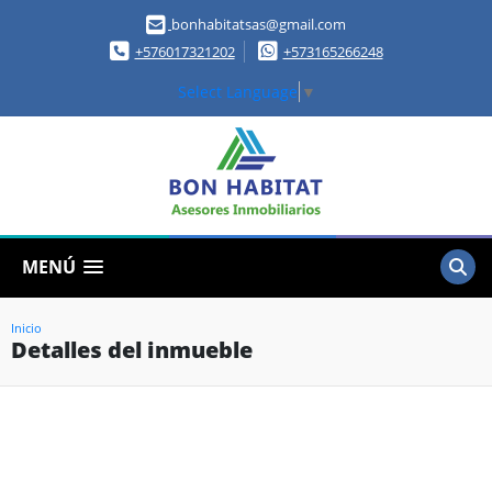
bonhabitatsas@gmail.com
+576017321202
+573165266248
Select Language
▼
MENÚ
Inicio
Detalles del inmueble