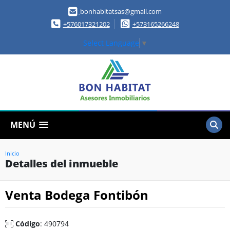
bonhabitatsas@gmail.com
+576017321202
+573165266248
Select Language
▼
MENÚ
Inicio
Detalles del inmueble
Venta Bodega Fontibón
Código
: 490794