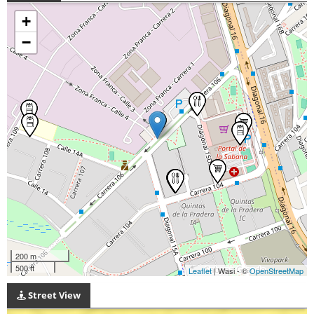
+
−
200 m
500 ft
Leaflet
| Wasi - ©
OpenStreetMap
Street View