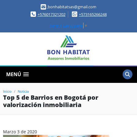
bonhabitatsas@gmail.com
+576017321202
+573165266248
Select Language
▼
MENÚ
Inicio
Noticia
Top 5 de Barrios en Bogotá por
valorización inmobiliaria
Marzo 3 de 2020