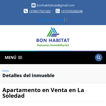
bonhabitatsas@gmail.com
+576017321202
+573165266248
Select Language
▼
MENÚ
Inicio
Detalles del inmueble
Apartamento en Venta en La
Soledad