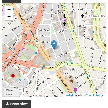
+
−
200 m
500 ft
Leaflet
| Wasi - ©
OpenStreetMap
Street View