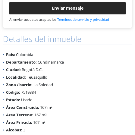
Enviar mensaje
Al enviar tus datos aceptas los
Términos de servicio y privacidad
Detalles del inmueble
País:
Colombia
Departamento:
Cundinamarca
Ciudad:
Bogotá D.C.
Localidad:
Teusaquillo
Zona / barrio:
La Soledad
Código:
7519384
Estado:
Usado
Área Construida:
167 m²
Área Terreno:
167 m²
Área Privada:
167 m²
Alcobas:
3